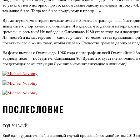
то узнал от него историю про то, как он сказал одному молодому игроку: «Я
так давно было. Тогда всё было по-другому и проще…»
Время неумолимо стирает великие имена и Золотые страницы нашей истории.
знаменитых спортсменов, олимпийцев. Я надеюсь, что данным материалом я в
гремели на весь мир! Их победа на Олимпиаде-1980 стала вторым и последн
Личностей и их мастерство — самое лучшее, что может стать идеальным прим
посвятили свою жизнь тому, чтобы слава их Отечества гремела далеко за пр
На фото: вымпел с Олимпиады 1980 года с автографами всей Олимпийской З
водному поло — победителя Олимпиады-80. Время и отсутствие внимания к с
предстоящая реконструкция Лужников изменит ситуацию к лучшему):
ПОСЛЕСЛОВИЕ
ГОД 2013-ЫЙ
Ещё один удивительный и знаковый случай произошёл со мной летом 2013 года