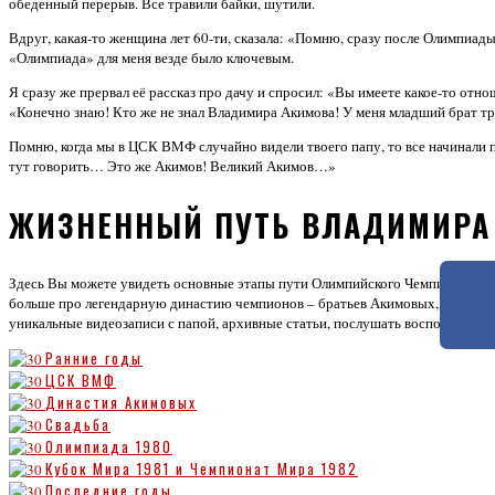
обеденный перерыв. Все травили байки, шутили.
Вдруг, какая-то женщина лет 60-ти, сказала: «Помню, сразу после Олимпиады
«Олимпиада» для меня везде было ключевым.
Я сразу же прервал её рассказ про дачу и спросил: «Вы имеете какое-то от
«Конечно знаю! Кто же не знал Владимира Акимова! У меня младший брат тр
Помню, когда мы в ЦСК ВМФ случайно видели твоего папу, то все начинали п
тут говорить… Это же Акимов! Великий Акимов…»
ЖИЗНЕННЫЙ ПУТЬ ВЛАДИМИРА
Здесь Вы можете увидеть основные этапы пути Олимпийского Чемпиона Влад
больше про легендарную династию чемпионов – братьев Акимовых, Олимпиад
уникальные видеозаписи с папой, архивные статьи, послушать воспоминани
Ранние годы
ЦСК ВМФ
Династия Акимовых
Свадьба
Олимпиада 1980
Кубок Мира 1981 и Чемпионат Мира 1982
Последние годы