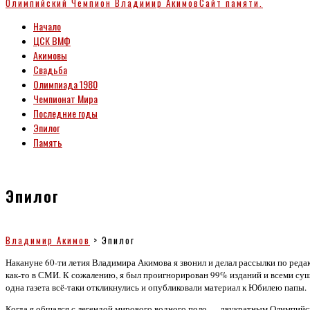
Олимпийский Чемпион
Владимир Акимов
Сайт памяти.
Начало
ЦСК ВМФ
Акимовы
Свадьба
Олимпиада 1980
Чемпионат Мира
Последние годы
Эпилог
Память
Эпилог
Владимир Акимов
>
Эпилог
Накануне 60-ти летия Владимира Акимова я звонил и делал рассылки по реда
как-то в СМИ. К сожалению, я был проигнорирован 99% изданий и всеми сущ
одна газета всё-таки откликнулись и опубликовали материал к Юбилею папы.
Когда я общался с легендой мирового водного поло — двукратным Олимпи